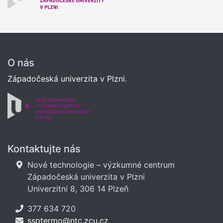
O nás
Západočeská univerzita v Plzni
.
Kontaktujte nás
Nové technologie – výzkumné centrum
Západočeská univerzita v Plzni
Univerzitní 8, 306 14 Plzeň
377 634 720
ssptermo@ntc.zcu.cz